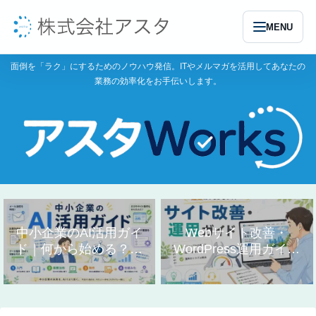
MENU
面倒を「ラク」にするためのノウハウ発信。ITやメルマガを活用してあなたの
業務の効率化をお手伝いします。
中小企業のAI活用ガイ
Webサイト改善・
ド｜何から始める？業
WordPress運用ガイド
務別の使い方まとめ
｜作り方と直し方