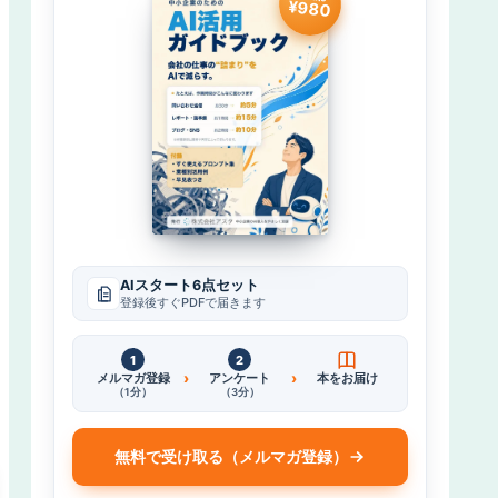
¥980
AIスタート6点セット
登録後すぐPDFで届きます
1
2
›
›
メルマガ登録
アンケート
本をお届け
（1分）
（3分）
無料で受け取る（メルマガ登録）