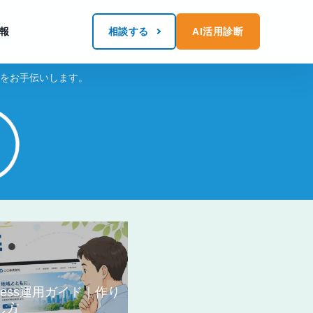
報
相談する
AI活用診断
化をお手伝いします。
ress運用ガイド｜作り
し方