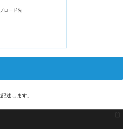
プロード先
述
に記述します。