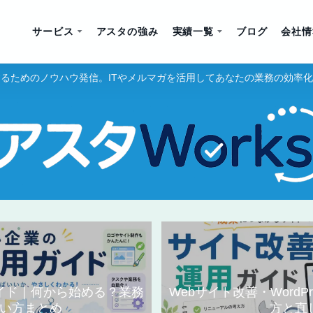
サービス
アスタの強み
実績一覧
ブログ
会社情
るためのノウハウ発信。ITやメルマガを活用してあなたの業務の効率
ガイド｜何から始める？業務
Webサイト改善・WordP
い方まとめ
方と直