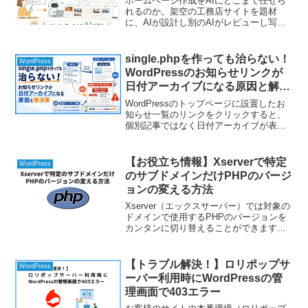
ホームページ作成をAIにどこまで任せら
れるのか。架空の工務店サイトを題材
に、AIが設計し別のAIがレビューし写真
まで生成した全工程を、つまずきも含め
て実例で紹介します。中小企業の経営者
向け。
single.phpを作っても治らない！
WordPress
WordPressのお知らせリンクが
日付アーカイブになる原因と解決
策
WordPressのトップページに設置したお
知らせ一覧のリンクをクリックすると、
個別記事ではなく日付アーカイブが表示
される問題が発生しました。single.phpを
新規作成しても改善されず、パーマリン
ク構造に原因があることがわかった実体
【お役立ち情報】Xserverで特定
WordPress
験と解決方法をご紹介します。
のサブドメインだけPHPのバージ
ョンの変える方法
Xserver（エックスサーバー）では対象の
ドメインで使用するPHPのバージョンを
カンタンに切り替えることができます。
サーバーのコントロールパネルか
ら・・・バージョン変更が可能ただし、
切り替えができるのはドメイン単位にな
【トラブル解決！】ロリポップサ
WordPress
ってしまい、特定のサ...
ーバー利用時にWordPressの管
理画面で403エラー