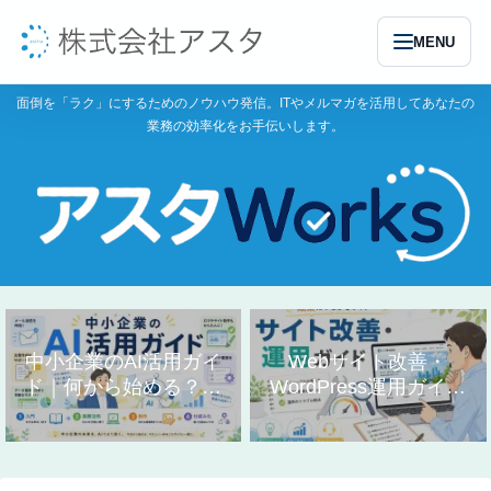
MENU
面倒を「ラク」にするためのノウハウ発信。ITやメルマガを活用してあなたの
業務の効率化をお手伝いします。
中小企業のAI活用ガイ
Webサイト改善・
ド｜何から始める？業
WordPress運用ガイド
務別の使い方まとめ
｜作り方と直し方