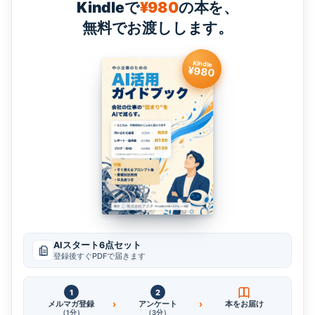
Kindleで
¥980
の本を、
無料でお渡しします。
Kindle
¥980
AIスタート6点セット
登録後すぐPDFで届きます
1
2
›
›
メルマガ登録
アンケート
本をお届け
（1分）
（3分）