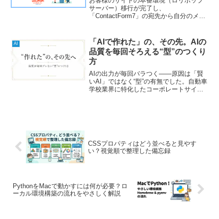
お客様のサイトの本番環境（ロリポップ
サーバー）移行が完了し、
「ContactForm7」の宛先から自分のメー
ルアドレスを削除して更新しようとした
ら、以下のように「403エラー」が表示さ
れてしまいました。リンク部分をクリッ
「AIで作れた」の、その先。AIの
AI
クすると、ロリポップ...
品質を毎回そろえる“型”のつくり
方
AIの出力が毎回バラつく——原因は「賢
いAI」ではなく“型”の有無でした。自動車
学校業界に特化したコーポレートサイト
を7日間・2人で作り直した実例から、AI
の品質を毎回そろえる型（チェックリス
ト／記憶ファイル／正解の1枚）のつくり
方を、実物ごと公開します。
CSSプロパティはどう並べると見やす
い？視覚順で整理した備忘録
PythonをMacで動かすには何が必要？ロ
ーカル環境構築の流れをやさしく解説