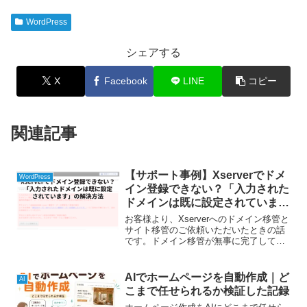
WordPress
シェアする
X
Facebook
LINE
コピー
関連記事
【サポート事例】Xserverでドメ
WordPress
イン登録できない？「入力された
ドメインは既に設定されていま
す」の解決方法
お客様より、Xserverへのドメイン移管と
サイト移管のご依頼いただいたときの話
です。ドメイン移管が無事に完了して、
Xserverでドメインを登録しようとした
ら、以下のようなエラーが発生しまし
た。入力されたドメイン「sample.com」
AIでホームページを自動作成｜ど
AI
は...
こまで任せられるか検証した記録