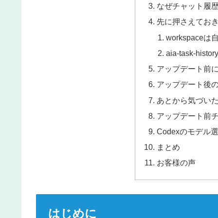
なぜチャット履
先に押さえてお
workspac
aia-task-h
アップデート前
アップデート後
あとから気づい
アップデート前
Codexのモデ
まとめ
お客様の声
はじめに