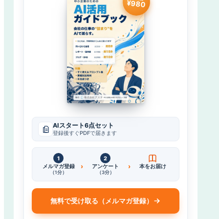
¥980
AIスタート6点セット
登録後すぐPDFで届きます
1
2
›
›
メルマガ登録
アンケート
本をお届け
（1分）
（3分）
無料で受け取る（メルマガ登録）