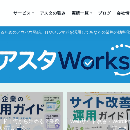
サービス
アスタの強み
実績一覧
ブログ
会社情
るためのノウハウ発信。ITやメルマガを活用してあなたの業務の効率
ガイド｜何から始める？業務
Webサイト改善・WordP
い方まとめ
方と直