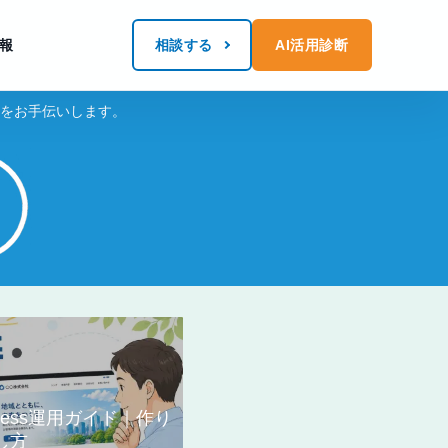
報
相談する
AI活用診断
化をお手伝いします。
ress運用ガイド｜作り
し方