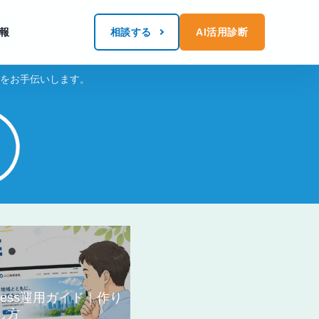
報
相談する
AI活用診断
化をお手伝いします。
ress運用ガイド｜作り
し方