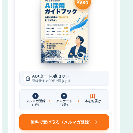
¥980
AIスタート6点セット
登録後すぐPDFで届きます
1
2
›
›
メルマガ登録
アンケート
本をお届け
（1分）
（3分）
無料で受け取る（メルマガ登録）