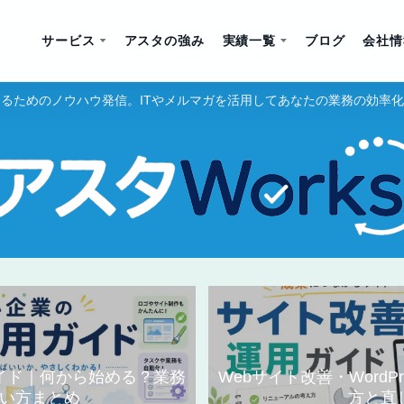
サービス
アスタの強み
実績一覧
ブログ
会社情
るためのノウハウ発信。ITやメルマガを活用してあなたの業務の効率
ガイド｜何から始める？業務
Webサイト改善・WordP
い方まとめ
方と直