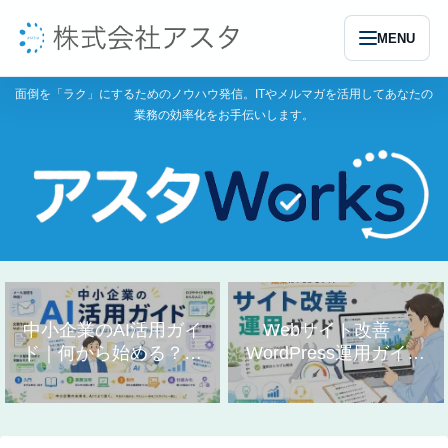
MENU
面倒を「ラク」にするためのノウハウ発信。ITやメルマガを活用してあなたの
業務の効率化をお手伝いします。
中小企業のAI活用ガイ
Webサイト改善・
ド｜何から始める？業
WordPress運用ガイド
務別の使い方まとめ
｜作り方と直し方