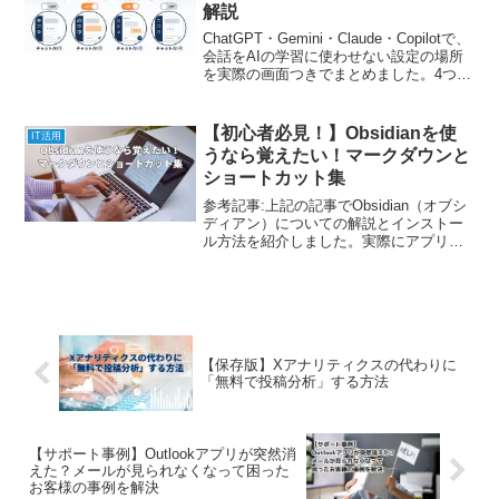
解説
ChatGPT・Gemini・Claude・Copilotで、
会話をAIの学習に使わせない設定の場所
を実際の画面つきでまとめました。4つす
べてに共通する「テキストと音声は別の
スイッチ」という落とし穴、オフにして
も3〜5年残る理由、会社として決めるべ
【初心者必見！】Obsidianを使
IT活用
きことまで解説します。
うなら覚えたい！マークダウンと
ショートカット集
参考記事:上記の記事でObsidian（オブシ
ディアン）についての解説とインストー
ル方法を紹介しました。実際にアプリを
起動して文字を打ち込んでみましたでし
ょうか？メモ帳のようにただ文章を打つ
のも悪くありませんが、マークダウンを
使えば、メモが...
【保存版】Xアナリティクスの代わりに
「無料で投稿分析」する方法
【サポート事例】Outlookアプリが突然消
えた？メールが見られなくなって困った
お客様の事例を解決