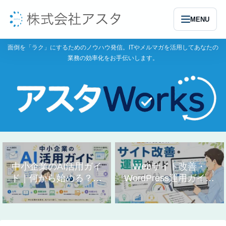
MENU
面倒を「ラク」にするためのノウハウ発信。ITやメルマガを活用してあなたの
業務の効率化をお手伝いします。
中小企業のAI活用ガイ
Webサイト改善・
ド｜何から始める？業
WordPress運用ガイド
務別の使い方まとめ
｜作り方と直し方