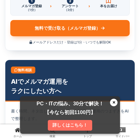
1
2
›
›
メルマガ登録
アンケート
本をお届け
（1分）
（3分）
無料で受け取る（メルマガ登録）
メールアドレスだけ・登録は1分・いつでも解除OK
無料相談
AIでメルマガ運用を
ラクにしたい方へ
×
PC・ITの悩み、30分で解決！
書く時間、ネタ出し、件名づくり。メルマガ運用のつまずきをAI
【今なら初回1100円】
で整理します。
詳しくはこちら！
ライティングに時間がかかる
ホーム
検索
トップ
サイドバー