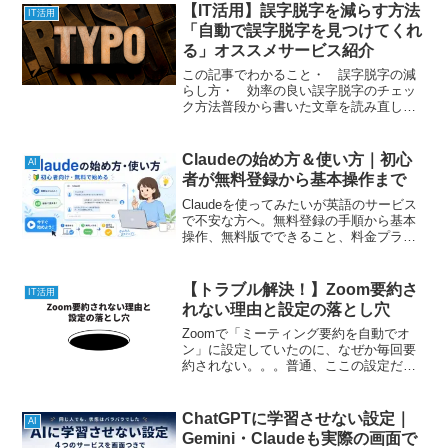
りますが、ブログなどで画像を使用す
【IT活用】誤字脱字を減らす方法
IT活用
る...
「自動で誤字脱字を見つけてくれ
る」オススメサービス紹介
この記事でわかること・ 誤字脱字の減
らし方・ 効率の良い誤字脱字のチェッ
ク方法普段から書いた文章を読み直して
いますか？文章を書く立場として、気を
つけたいのは誤字脱字や日本語表現の間
違いですよね。今日はそういったミスを
Claudeの始め方＆使い方｜初心
AI
効率よく見つける方法につ...
者が無料登録から基本操作まで
Claudeを使ってみたいが英語のサービス
で不安な方へ。無料登録の手順から基本
操作、無料版でできること、料金プラン
まで、業務でClaudeをメインに使ってい
る私が初心者向けに解説します。
【トラブル解決！】Zoom要約さ
IT活用
れない理由と設定の落とし穴
Zoomで「ミーティング要約を自動でオ
ン」に設定していたのに、なぜか毎回要
約されない。。。普通、ここの設定だと
思うじゃん？いろいろ調べてようやくわ
かったのが「パーソナルミーティングの
設定」でした。同じように困っている方
ChatGPTに学習させない設定｜
AI
の役に立てばと思い、こ...
Gemini・Claudeも実際の画面で