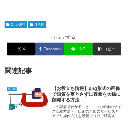
ChatGPT
IT活用
シェアする
X
Facebook
LINE
コピー
関連記事
【お役立ち情報】png形式の画像
IT活用
で画質を落とさずに容量を大幅に
削減する方法
この記事でわかること・ png画像のサイ
ズ圧縮方法・ 圧縮のためのサービスと
アプリ操作方法を動画で３分で確認する
↑png形式の画像について画像の形式には
jpeg（jpg）、bmp、gif、svgなど色々あ