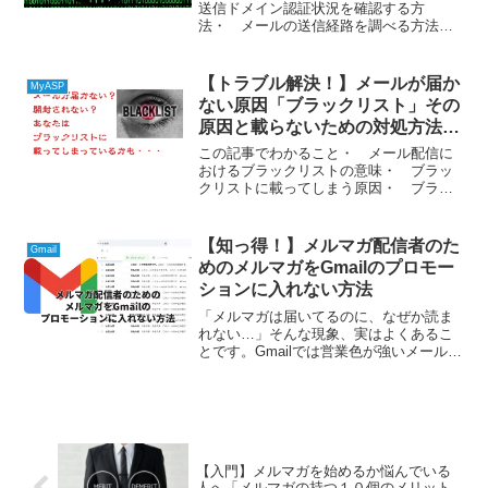
送信ドメイン認証状況を確認する方
法・ メールの送信経路を調べる方法
「送信ドメイン認証」とは、送信元メー
ルサーバのIPアドレス認証や電子署名の
仕組みを利用して、メールがなりすまさ
【トラブル解決！】メールが届か
MyASP
れているかを判断する仕...
ない原因「ブラックリスト」その
原因と載らないための対処方法を
教えます
この記事でわかること・ メール配信に
おけるブラックリストの意味・ ブラッ
クリストに載ってしまう原因・ ブラッ
クリストに載らないための対処方法「メ
ールの到達率が悪い」「メールが迷惑メ
ールに入る率が高くなっている気がす
【知っ得！】メルマガ配信者のた
Gmail
る」そんなときは、あなたは...
めのメルマガをGmailのプロモー
ションに入れない方法
「メルマガは届いてるのに、なぜか読ま
れない…」そんな現象、実はよくあるこ
とです。Gmailでは営業色が強いメール
を“プロモーションタブ”に振り分けるた
め、読者が気づかずスルーしてしまうこ
とが多いのです。本記事では、なぜプロ
モーションタブに入...
【入門】メルマガを始めるか悩んでいる
人へ「メルマガの持つ１０個のメリット