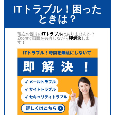
ITトラブル！困った
ときは？
現在お困りの
ITトラブル
はありませんか？
Zoomで画面を共有しながら
即解決
しま
す！