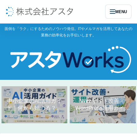
MENU
面倒を「ラク」にするためのノウハウ発信。ITやメルマガを活用してあなたの
業務の効率化をお手伝いします。
中小企業のAI活用ガイ
Webサイト改善・
ド｜何から始める？業
WordPress運用ガイド
務別の使い方まとめ
｜作り方と直し方