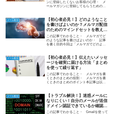
ンに登録したくないお客様の心理・ メ
ールマガジンに登録してもらうためのコ
ツメルマガ登録はハードルが高い？サー
ビスを提供する側からすると、メルマガ
が重要な役割を持っていることは明白で
【初心者必見！】どのようなこと
メール配信
す。例えば、メルマガの役...
を書けばよいのか？メルマガ配信
のためのマインドセットを教えま
す
この記事でわかること・ メルマガでど
のような記事を書けばよいのか・ 記事
を書く目的今回は「メルマガでどのよう
な記事を書けばよいか」についてお話し
ます。メルマガを始めたくて、色々調べ
て配信はできるようになったが、書くこ
【初心者必見！】伝えたいメッセ
メール配信
とが思いつかず手が止まっ...
ージを確実に届ける方法「まとめ
を使って繰り返す」
この記事でわかること・ メルマガを書
くときのまとめの役割・ メルマガを書
くときのまとめのポイント本記事は以下
の記事の続きとなっています。まだお読
みになっていない場合は、先に読んでい
ただいた方がより理解が深まります。
【トラブル解決！】迷惑メールに
メール配信
「まとめ」の役割導入文から...
なりにくい！自分のメールが送信
ドメイン認証できているか確認す
る方法
この記事でわかること・ Gmailを使って