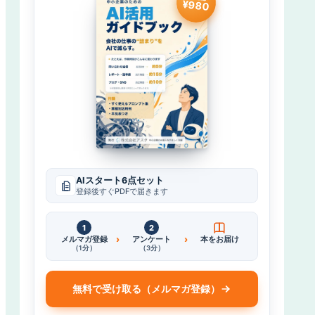
¥980
AIスタート6点セット
登録後すぐPDFで届きます
1
2
›
›
メルマガ登録
アンケート
本をお届け
（1分）
（3分）
無料で受け取る（メルマガ登録）