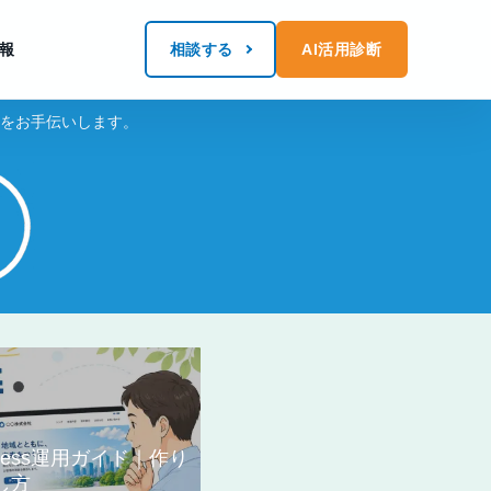
報
相談する
AI活用診断
化をお手伝いします。
ress運用ガイド｜作り
し方