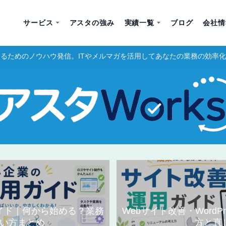
サービス
アスタの強み
実績一覧
ブログ
会社情
るためのノウハウ発信。ITやメルマガを活用してあなたの業務の効率
ガイド｜何から始める？業務
Webサイト改善・WordP
い方まとめ
方と直