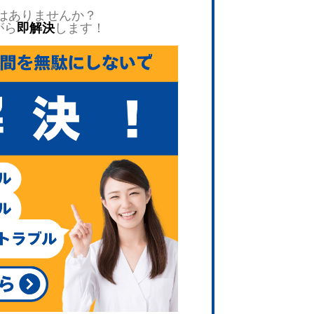
はありませんか？
がら
即解決
します！