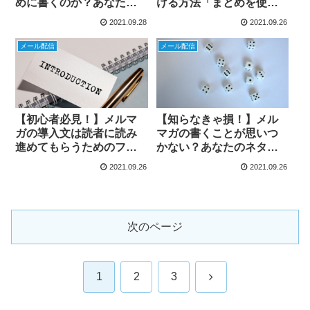
めに書くのか？あなたへ
ける方法「まとめを使っ
の共感と信頼を生み出す
て繰り返す」
2021.09.28
2021.09.26
使い方
メール配信
メール配信
【初心者必見！】メルマ
【知らなきゃ損！】メル
ガの導入文は読者に読み
マガの書くことが思いつ
進めてもらうためのフッ
かない？あなたのネタ切
クとして活用するべし！
れを助ける２２個のテー
2021.09.26
2021.09.26
マ
次のページ
次
1
2
3
へ