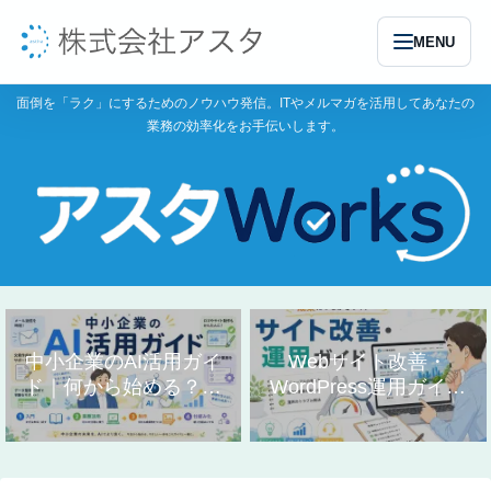
MENU
面倒を「ラク」にするためのノウハウ発信。ITやメルマガを活用してあなたの
業務の効率化をお手伝いします。
中小企業のAI活用ガイ
Webサイト改善・
ド｜何から始める？業
WordPress運用ガイド
務別の使い方まとめ
｜作り方と直し方