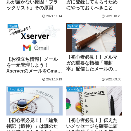
ルが届かない原因「ブラ
ガに登録してもらうため
ックリスト」その原因と
にやっておくべきこと
載らないための対処方法
2021.11.14
2021.10.25
を教えます
IT活用
MyASP
【初心者必見！】メルマ
【お役立ち情報】メール
ガの重要な指標「開封
を一元管理しよう！
率」配信したメールの開
XserverのメールをGmail
封率を調べる方法
で送受信する方法
2021.10.19
2021.09.30
メール配信
メール配信
【初心者必見！】「編集
【初心者必見！】伝えた
後記（追伸）」は誰のた
いメッセージを確実に届