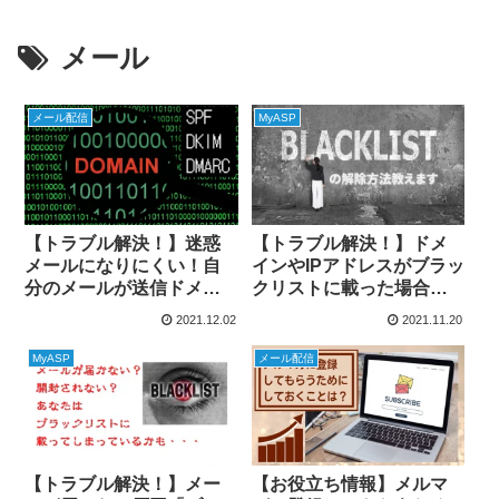
メール
メール配信
MyASP
【トラブル解決！】迷惑
【トラブル解決！】ドメ
メールになりにくい！自
インやIPアドレスがブラッ
分のメールが送信ドメイ
クリストに載った場合の
ン認証できているか確認
解除方法を教えます
2021.12.02
2021.11.20
する方法
MyASP
メール配信
【トラブル解決！】メー
【お役立ち情報】メルマ